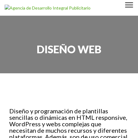
Togg
Skip to content
navi
Agencia de Desarrollo Integral Publicitario
DISEÑO WEB
Diseño y programación de plantillas
sencillas o dinámicas en HTML responsive,
WordPress y webs complejas que
necesitan de muchos recursos y diferentes
plataformas. Además, son de uso comercial